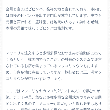
全州と言えばビビンパ。発祥の地と言われており、市内に
は自慢のビビンパを出す専門店が林立しています。中でも
元祖と言われる「盛味堂」は地元の人もよく訪れる老舗。
本場の元祖で味わうビビンパは格別です。
マッコリを注文すると多種多様なおつまみが自動的に出て
くるという、韓国内でもここだけの独特のシステムで運営
されているお店が集まっているマッコリタウンもおすす
め。市内各地に点在していますが、旅行者には三川洞マッ
コリタウンが訪れやすいでしょう。
ここではマッコリをヤカン（約2リットル入）で頼むのが主
流。チヂミや貝、魚など多種多様な全州式おつまみが自動
的に出てくるので、メニューが読めないと悩む必要もあり
ません。普段なかなか接する機会のない韓国の普通のお惣