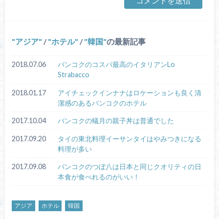
アジア
/
ホテル
/
韓国
の最新記事
2018.07.06
バンコクのコスパ最高のイタリアンLo
Strabacco
2018.01.17
アイチェックインナナはロケーションも良く清
潔感のあるバンコクのホテル
2017.10.04
バンコクの蟻月の親子丼は普通でした
2017.09.20
タイの東北料理イーサンタイはやみつきになる
料理が多い
2017.09.08
バンコクのつぼ八は日本と同じクオリティの日
本食が食べれるのがいい！
アジア
ホテル
韓国