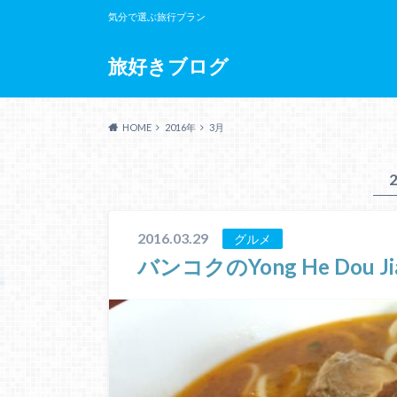
気分で選ぶ旅行プラン
旅好きブログ
HOME
2016年
3月
2016.03.29
グルメ
バンコクのYong He Do