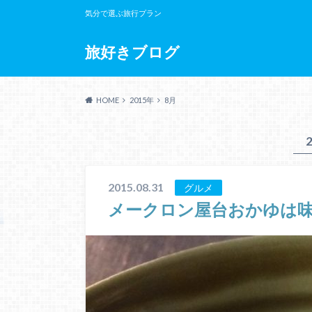
気分で選ぶ旅行プラン
旅好きブログ
HOME
2015年
8月
2015.08.31
グルメ
メークロン屋台おかゆは