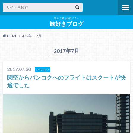
気分で選ぶ旅行プラン
旅好きブログ
HOME
2017年
7月
2017年7月
2017.07.30
バンコク
関空からバンコクへのフライトはスクートが快
適でした