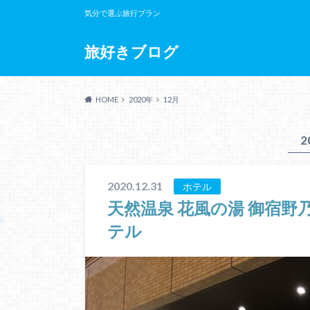
気分で選ぶ旅行プラン
旅好きブログ
HOME
2020年
12月
2
2020.12.31
ホテル
天然温泉 花風の湯 御宿
テル