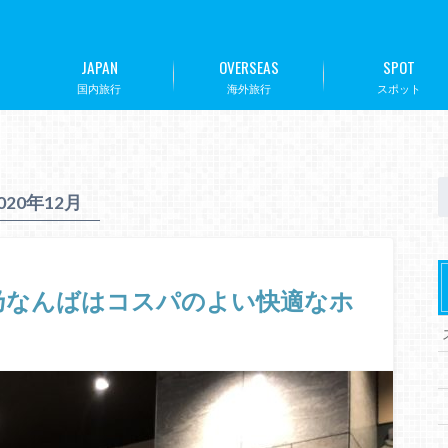
JAPAN
OVERSEAS
SPOT
国内旅行
海外旅行
スポット
020年12月
野乃なんばはコスパのよい快適なホ