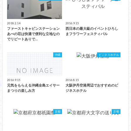
2018.2.14
2016.9.15
ファーストキャビンステーション
西日本の最大級のイベントひろし
あべの荘は快適で便利な立地なの
まフラワーフェスティバル
でリピートありで…
沖縄
ビジネスホテル
2016.9.15
2016.8.15
元気をもらえる沖縄全島エイサー
大阪伊丹空港周辺でおすすめのビ
まつりの楽しみ方
ジネスホテル
京都
京都