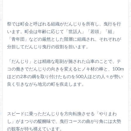
祭では町会と呼ばれる組織がだんじりを所有し、曳行を行
います。町会は年齢に応じて「世話人」「若頭」「組」
「青年団」などの厳然とした階層に組織され、それぞれが
分担してだんじり曳行の役割を担います。
「だんじり」とは精緻な彫刻が施された山車のことで、テ
コの働きでだんじりの向きを変えるヒノキ材の棒と、100m
ほどの2本の綱を取り付けたものを500人ほどの人々が勢い
良く引きながら地元の町を疾走します。
スピードに乗っただんじりを方向転換させる「やりまわ
し」がまつりの醍醐味で、曳行コースの曲がり角には大勢
の観客が待ち構えています。