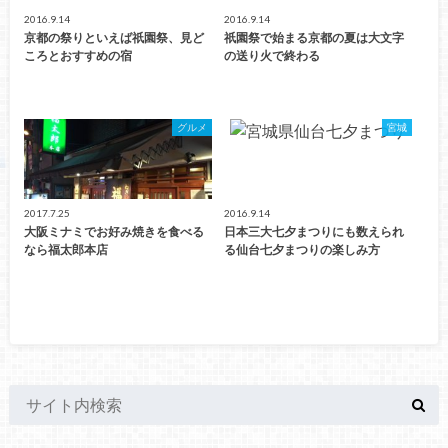
2016.9.14
2016.9.14
京都の祭りといえば祇園祭、見ど
祇園祭で始まる京都の夏は大文字
ころとおすすめの宿
の送り火で終わる
グルメ
宮城
2017.7.25
2016.9.14
大阪ミナミでお好み焼きを食べる
日本三大七夕まつりにも数えられ
なら福太郎本店
る仙台七夕まつりの楽しみ方