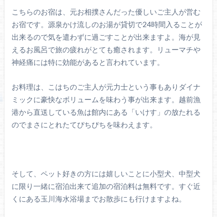
こちらのお宿は、元お相撲さんだった優しいご主人が営む
お宿です。源泉かけ流しのお湯が貸切で24時間入ることが
出来るので気を遣わずに過ごすことが出来ますよ。海が見
えるお風呂で旅の疲れがとても癒されます。リューマチや
神経痛には特に効能があると言われています。
お料理は、こはちのご主人が元力士という事もありダイナ
ミックに豪快なボリュームを味わう事が出来ます。越前漁
港から直送している魚は館内にある「いけす」の放たれる
のでまさにとれたてぴちぴちを味わえます。
そして、ペット好きの方には嬉しいことに小型犬、中型犬
に限り一緒に宿泊出来て追加の宿泊料は無料です。すぐ近
くにある玉川海水浴場までお散歩にも行けますよね。