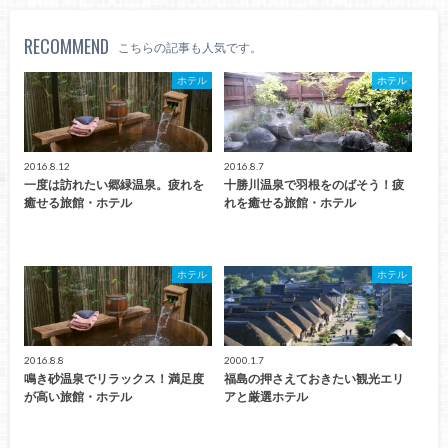
RECOMMEND
こちらの記事も人気です。
ホテル
ホテル
2016.8.12
2016.8.7
一度は訪れたい郷緑温泉。疲れを
十勝川温泉で羽根をのばそう！疲
癒せる旅館・ホテル
れを癒せる旅館・ホテル
ホテル
ホテル
2016.8.8
2000.1.7
鳴き砂温泉でリラックス！満足度
福島の押さえておきたい観光エリ
が高い旅館・ホテル
アと厳選ホテル