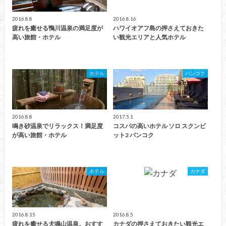
2016.8.8
2016.8.16
疲れを癒せる鴨川温泉の満足度が
ハワイオアフ島の押さえておきた
高い旅館・ホテル
い観光エリアと人気ホテル
ホテル
バンコク
2016.8.8
2017.5.1
鳴き砂温泉でリラックス！満足度
コスパの高いホテル ソロ スクンビ
が高い旅館・ホテル
ット2 バンコク
ホテル
カナダ
2016.8.15
2016.8.5
疲れを癒せる犬鳴山温泉。おすす
カナダの押さえておきたい観光エ