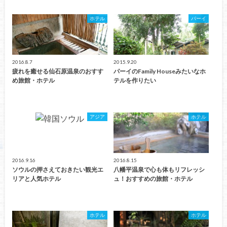
ホテル
パーイ
2016.8.7
2015.9.20
疲れを癒せる仙石原温泉のおすす
パーイのFamily Houseみたいなホ
め旅館・ホテル
テルを作りたい
アジア
ホテル
2016.9.16
2016.8.15
ソウルの押さえておきたい観光エ
八幡平温泉で心も体もリフレッシ
リアと人気ホテル
ュ！おすすめの旅館・ホテル
ホテル
ホテル