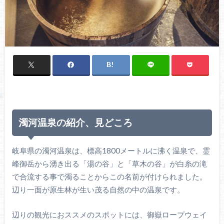
濁河温泉の紹介、見どころ
岐阜県の濁河温泉は、標高1800メートルに沸く温泉で、霊
峰御岳から湧き出る「湯の谷」と「草木の谷」が白糸の滝
で合流する事で濁ることからこの名前が付けられました。
辺り一面が原生林が生い茂る自然の中の温泉です。
辺りの観光におススメのスポットには、御嶽ロープウェイ