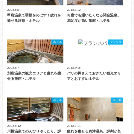
2016.8.8
2016.8.12
甲府温泉で羽根をのばす！疲れを
何度でも通いたくなる関金温泉。
癒せる旅館・ホテル
満足度が高い旅館・ホテル
ホテル
フランス
2016.8.7
2016.9.16
別所温泉の観光エリアと疲れを癒
パリの押さえておきたい観光エリ
せる旅館・ホテル
アとおすすめホテル
ホテル
ホテル
2016.8.12
2016.8.11
川棚温泉でのんびりゆったり。評
疲れを癒せる奥津温泉、評判が良