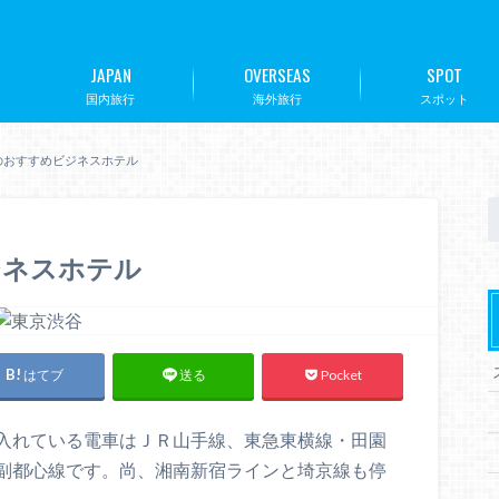
JAPAN
OVERSEAS
SPOT
国内旅行
海外旅行
スポット
のおすすめビジネスホテル
ジネスホテル
はてブ
Pocket
送る
入れている電車はＪＲ山手線、東急東横線・田園
副都心線です。尚、湘南新宿ラインと埼京線も停