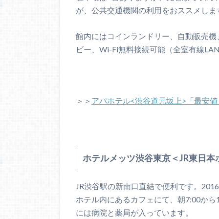
が、公共交通機関の利用をおススメしま
館内にはコインランドリー、自動販売機
ビー、Wi-Fi無料接続可能（全室有線L
＞＞
アパホテル<渋谷道元坂上>「最安
ホテルメッツ渋谷東京＜JR東日本
JR渋谷駅の新南口直結で便利です。20
ホテル内にあるカフェにて、朝7:00から
には病院と薬局が入っています。