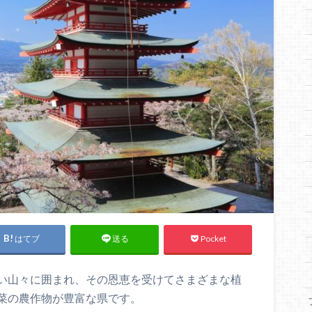
はてブ
Pocket
送る
い山々に囲まれ、その恩恵を受けてさまざまな植
菜の農作物が豊富な県です。