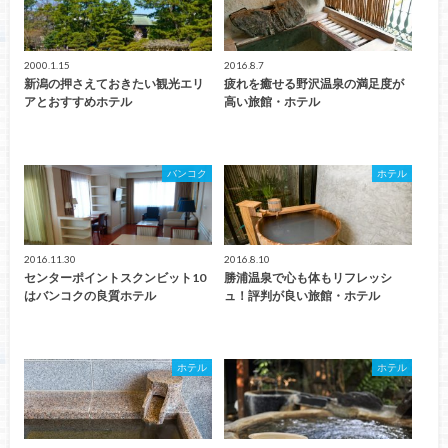
2000.1.15
2016.8.7
新潟の押さえておきたい観光エリ
疲れを癒せる野沢温泉の満足度が
アとおすすめホテル
高い旅館・ホテル
バンコク
ホテル
2016.11.30
2016.8.10
センターポイントスクンビット10
勝浦温泉で心も体もリフレッシ
はバンコクの良質ホテル
ュ！評判が良い旅館・ホテル
ホテル
ホテル