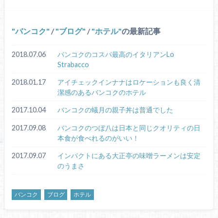
バンコク
/
ブログ
/
ホテル
の最新記事
2018.07.06
バンコクのコスパ最高のイタリアンLo
Strabacco
2018.01.17
アイチェックインナナはロケーションも良く清
潔感のあるバンコクのホテル
2017.10.04
バンコクの蟻月の親子丼は普通でした
2017.09.08
バンコクのつぼ八は日本と同じクオリティの日
本食が食べれるのがいい！
2017.09.07
インパクトにある大正亭の味噌ラーメンは安定
のうまさ
バンコク
ブログ
ホテル