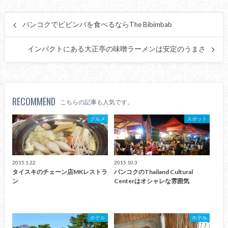
バンコクでビビンバを食べるならThe Bibimbab
インパクトにある大正亭の味噌ラーメンは安定のうまさ
RECOMMEND
こちらの記事も人気です。
グルメ
スポット
2015.1.22
2015.10.3
タイスキのチェーン店MKレストラ
バンコクのThailand Cultural
ン
Centerはオシャレな雰囲気
ホテル
ホテル