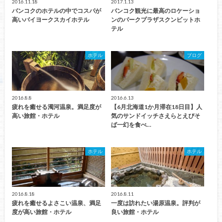
2016.11.18
2017.1.13
バンコクのホテルの中でコスパが
バンコク観光に最高のロケーショ
高いバイヨークスカイホテル
ンのパークプラザスクンビットホ
テル
ホテル
ブログ
2016.8.8
2016.6.13
疲れを癒せる濁河温泉。満足度が
【6月北海道1か月滞在18日目】人
高い旅館・ホテル
気のサンドイッチさえらとえびそ
ば一幻を食べ…
ホテル
ホテル
2016.8.18
2016.8.11
疲れを癒せるよさこい温泉、満足
一度は訪れたい湯原温泉。評判が
度が高い旅館・ホテル
良い旅館・ホテル