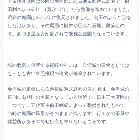
玉泉院丸庭園は公園の南西部にある池泉回遊式庭園で、前
田利常が1634年（寛永11年）から整備を進めていました。
現在の庭園は2015年に復元されました。勾玉のような形を
した池があり、その周囲に樹木や巨大な石垣、段落ちの
滝、あづま屋などが配されて優雅な庭園となっています。
城の北側に位置する尾崎神社には、金沢城の建物としては
もっとも古い東照権現の建物が移築されています。
金沢城の東側にある池泉回遊式庭園の兼六園は、金沢城の
東側にあり国の名勝となっている場所で、日本三大庭園の
一つです。五代藩主前田綱紀によって整備されたもので、
当時の庭園の風景がそのままに残ります。行くかの茶屋や
休憩所があるのでぜひ立ち寄りたいところです。