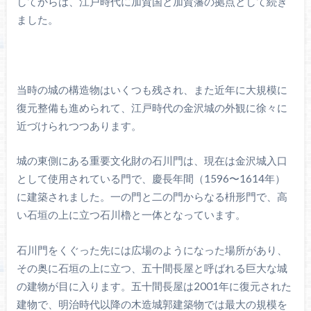
してからは、江戸時代に加賀国と加賀藩の拠点として続き
ました。
当時の城の構造物はいくつも残され、また近年に大規模に
復元整備も進められて、江戸時代の金沢城の外観に徐々に
近づけられつつあります。
城の東側にある重要文化財の石川門は、現在は金沢城入口
として使用されている門で、慶長年間（1596〜1614年）
に建築されました。一の門と二の門からなる枡形門で、高
い石垣の上に立つ石川櫓と一体となっています。
石川門をくぐった先には広場のようになった場所があり、
その奥に石垣の上に立つ、五十間長屋と呼ばれる巨大な城
の建物が目に入ります。五十間長屋は2001年に復元された
建物で、明治時代以降の木造城郭建築物では最大の規模を