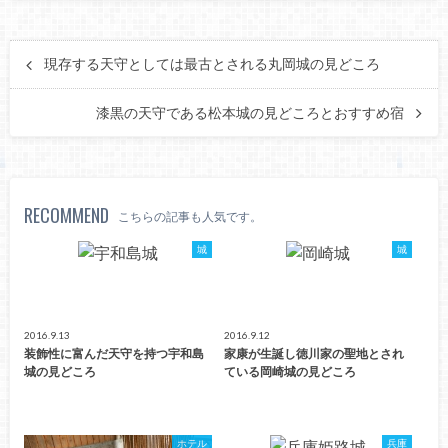
現存する天守としては最古とされる丸岡城の見どころ
漆黒の天守である松本城の見どころとおすすめ宿
RECOMMEND
こちらの記事も人気です。
城
城
2016.9.13
2016.9.12
装飾性に富んだ天守を持つ宇和島
家康が生誕し徳川家の聖地とされ
城の見どころ
ている岡崎城の見どころ
ホテル
兵庫