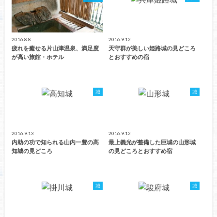
2016.8.8
2016.9.12
疲れを癒せる片山津温泉、満足度
天守群が美しい姫路城の見どころ
が高い旅館・ホテル
とおすすめの宿
城
城
2016.9.13
2016.9.12
内助の功で知られる山内一豊の高
最上義光が整備した巨城の山形城
知城の見どころ
の見どころとおすすめ宿
城
城