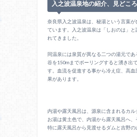
入之波温泉地の紹介、見どこ
奈良県入之波温泉は、秘湯という言葉が
ています。入之波温泉は「しおのは」と
れてきました。
同温泉には泉質が異なる二つの湯元であ
谷を150mまでボーリングすると湧き出
す。血流を促進する事から冷え症、高血
果があります。
内湯や露天風呂は、源泉に含まれるカル
お湯は黄土色で、内湯から露天風呂へ、
特に露天風呂から見渡せるダムと吉野の