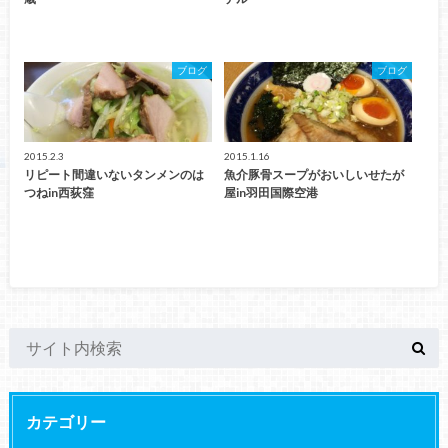
ブログ
ブログ
2015.2.3
2015.1.16
リピート間違いないタンメンのは
魚介豚骨スープがおいしいせたが
つねin西荻窪
屋in羽田国際空港
カテゴリー