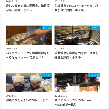
2016.8.13
2016.8.12
疲れを癒せる鶴の湯温泉。満足度
川棚温泉でのんびりゆったり。評
が高い旅館・ホテル
判が良い旅館・ホテル
グルメ
ホテル
2016.12.21
2016.8.11
バンコクアソークで韓国料理をた
温井温泉で羽根をのばす！疲れを
べるならjang wonで決まり！
癒せる旅館・ホテル
グルメ
バンコク
2017.6.1
2016.11.30
沖縄に来たらA&Wのルートビア
サイアムパラゴンのNippon
Matsuriで一風堂