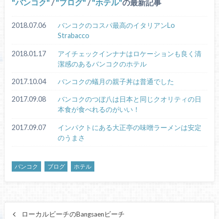
バンコク
/
ブログ
/
ホテル
の最新記事
2018.07.06
バンコクのコスパ最高のイタリアンLo
Strabacco
2018.01.17
アイチェックインナナはロケーションも良く清
潔感のあるバンコクのホテル
2017.10.04
バンコクの蟻月の親子丼は普通でした
2017.09.08
バンコクのつぼ八は日本と同じクオリティの日
本食が食べれるのがいい！
2017.09.07
インパクトにある大正亭の味噌ラーメンは安定
のうまさ
バンコク
ブログ
ホテル
ローカルビーチのBangsaenビーチ