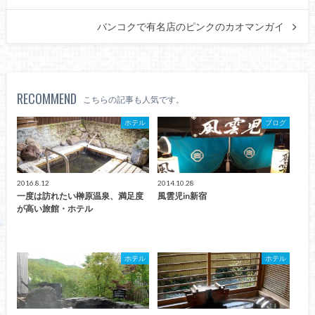
バンコクで有名店のピンクのカオマンガイ
RECOMMEND
こちらの記事も人気です。
ホテル
ブログ
2016.8.12
2014.10.28
一度は訪れたい榊原温泉、満足度
風雲児in新宿
が高い旅館・ホテル
ホテル
ホテル