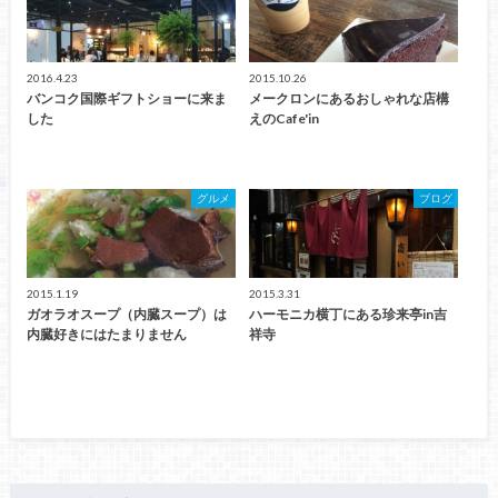
2016.4.23
2015.10.26
バンコク国際ギフトショーに来ま
メークロンにあるおしゃれな店構
した
えのCafe'in
グルメ
ブログ
2015.1.19
2015.3.31
ガオラオスープ（内臓スープ）は
ハーモニカ横丁にある珍来亭in吉
内臓好きにはたまりません
祥寺