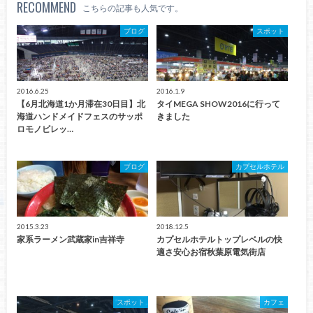
RECOMMEND
こちらの記事も人気です。
ブログ
スポット
2016.6.25
2016.1.9
【6月北海道1か月滞在30日目】北
タイMEGA SHOW2016に行って
海道ハンドメイドフェスのサッポ
きました
ロモノビレッ…
ブログ
カプセルホテル
2015.3.23
2018.12.5
家系ラーメン武蔵家in吉祥寺
カプセルホテルトップレベルの快
適さ安心お宿秋葉原電気街店
スポット
カフェ