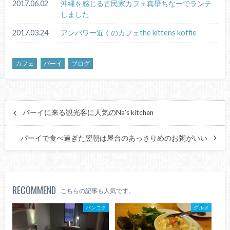
2017.06.02
沖縄を感じる古民家カフェ真壁ちなーでランチ
しました
2017.03.24
アンパワー近くのカフェthe kittens koffie
カフェ
パーイ
ブログ
パーイに来る観光客に人気のNa’s kitchen
パーイで食べ過ぎた翌朝は屋台のあっさりめのお粥がいい
RECOMMEND
こちらの記事も人気です。
バンコク
グルメ