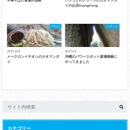
中華そばの青葉in池袋
バンコクのグリーンのカオマンガ
イのお店KuangHeng
グルメ
スポット
2015.10.8
2017.6.6
メークロンイチオシのカオマンガ
沖縄のパワースポット斎場御嶽に
イ
やってきました
カテゴリー