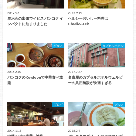
2017.9.6
2015.9.19
展示会の出張でイビス バンコク イ
ヘルシーおいしー料理は
ンパクトに泊まりました
Charlie&Lek
グルメ
カプセルホテル
2016.2.10
2017.7.27
バンコクのKowloonで中華食べ放
名古屋のカプセルホテルウェルビ
題
ーの共用施設が快適すぎる
ブログ
グルメ
2014.11.3
2016.2.9