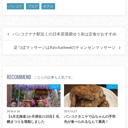
バンコク
ブログ
ホテル
バンコクナナ駅近くの日本居酒屋ゆう奈は定食がおすすめ
足つぼマッサージはRatchathewiのチョンセンマッサージ
RECOMMEND
こちらの記事も人気です。
ブログ
グルメ
2016.6.16
2017.6.27
【6月北海道1か月滞在21日目】札
バンコクタニヤで山ちゃんの手羽
幌まつりを堪能しました
先が食べられるなんて最高！