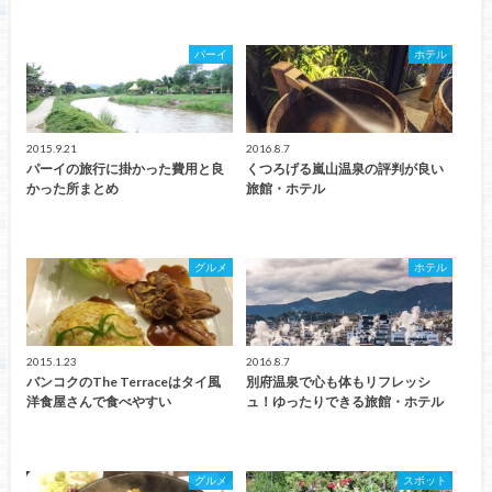
パーイ
ホテル
2015.9.21
2016.8.7
パーイの旅行に掛かった費用と良
くつろげる嵐山温泉の評判が良い
かった所まとめ
旅館・ホテル
グルメ
ホテル
2015.1.23
2016.8.7
バンコクのThe Terraceはタイ風
別府温泉で心も体もリフレッシ
洋食屋さんで食べやすい
ュ！ゆったりできる旅館・ホテル
グルメ
スポット