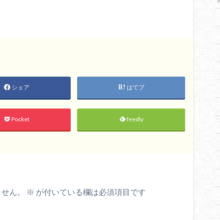
。
シェア
はてブ
Pocket
feedly
ません。
※
が付いている欄は必須項目です