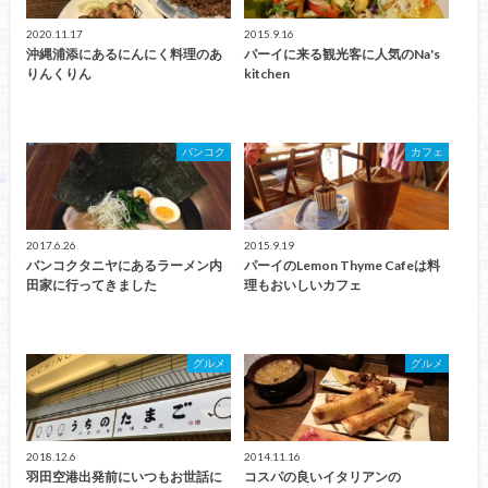
2020.11.17
2015.9.16
沖縄浦添にあるにんにく料理のあ
パーイに来る観光客に人気のNa's
りんくりん
kitchen
バンコク
カフェ
2017.6.26
2015.9.19
バンコクタニヤにあるラーメン内
パーイのLemon Thyme Cafeは料
田家に行ってきました
理もおいしいカフェ
グルメ
グルメ
2018.12.6
2014.11.16
羽田空港出発前にいつもお世話に
コスパの良いイタリアンの