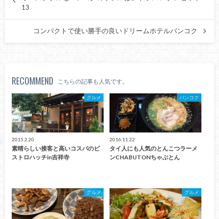
13
コンパクトで使い勝手の良いドリームホテルバンコク
RECOMMEND
こちらの記事も人気です。
グルメ
バンコク
2015.2.20
2016.11.22
素晴らしい接客と高いコスパのビ
タイ人にも人気のとんこつラーメ
ストロハッチin吉祥寺
ンCHABUTONちゃぶとん
グルメ
グルメ