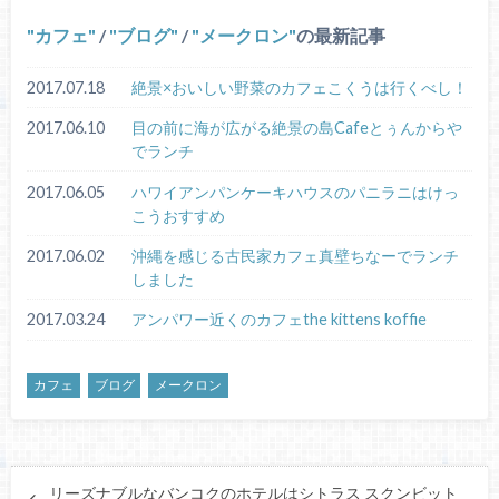
カフェ
/
ブログ
/
メークロン
の最新記事
2017.07.18
絶景×おいしい野菜のカフェこくうは行くべし！
2017.06.10
目の前に海が広がる絶景の島Cafeとぅんからや
でランチ
2017.06.05
ハワイアンパンケーキハウスのパニラニはけっ
こうおすすめ
2017.06.02
沖縄を感じる古民家カフェ真壁ちなーでランチ
しました
2017.03.24
アンパワー近くのカフェthe kittens koffie
カフェ
ブログ
メークロン
リーズナブルなバンコクのホテルはシトラス スクンビット