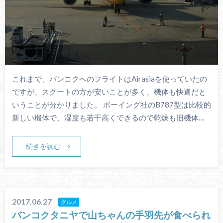
これまで、バンコクへのフライトはAirasiaを使っていたの
ですが、スクートの方が安いことが多く、機体も快適だと
いうことが分かりました。 ボーイング社のB787型は比較的
新しい機体で、湿度も若干高くできるので乾燥も旧機体…
続きを読む
2017.06.27
グルメ
バンコクタニヤで山ちゃんの手羽先が食べられ