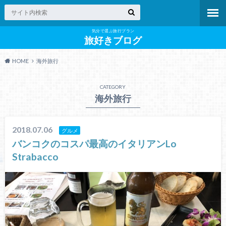
気分で選ぶ旅行プラン
旅好きブログ
HOME
海外旅行
CATEGORY
海外旅行
2018.07.06
グルメ
バンコクのコスパ最高のイタリアンLo
Strabacco