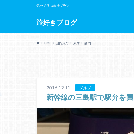
気分で選ぶ旅行プラン
旅好きブログ
HOME
国内旅行
東海
静岡
2016.12.11
グルメ
新幹線の三島駅で駅弁を