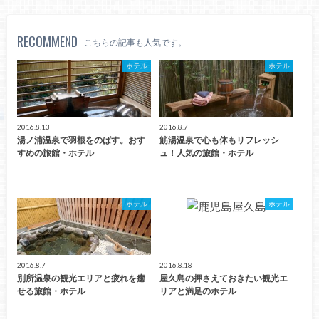
RECOMMEND
こちらの記事も人気です。
ホテル
ホテル
2016.8.13
2016.8.7
湯ノ浦温泉で羽根をのばす。おす
筋湯温泉で心も体もリフレッシ
すめの旅館・ホテル
ュ！人気の旅館・ホテル
ホテル
ホテル
2016.8.7
2016.8.18
別所温泉の観光エリアと疲れを癒
屋久島の押さえておきたい観光エ
せる旅館・ホテル
リアと満足のホテル