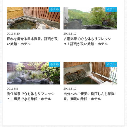
ホテル
ホテル
2016.8.10
2016.8.10
疲れを癒せる串本温泉。評判が良
古湯温泉で心も体もリフレッシ
い旅館・ホテル
ュ！評判が良い旅館・ホテル
ホテル
ホテル
2016.8.8
2016.8.12
香住温泉で心も体もリフレッシ
自分へのご褒美に松江しんじ湖温
ュ！満足できる旅館・ホテル
泉。満足の旅館・ホテル