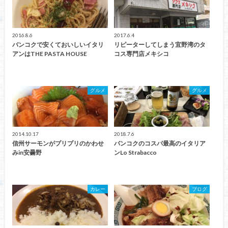
2016.8.6
2017.6.4
バンコクで安くておいしいイタリ
リピーターしてしまう宜野湾のタ
アンはTHE PASTA HOUSE
コス専門店メキシコ
グルメ
グルメ
2014.10.17
2018.7.6
信州サーモンがプリプリのかわせ
バンコクのコスパ最高のイタリア
みin安曇野
ンLo Strabacco
カレー
ブログ