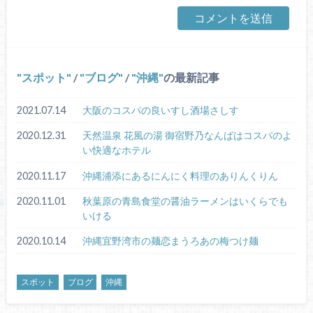
スポット
/
ブログ
/
沖縄
の最新記事
2021.07.14
大阪のコスパの良いすし酒場さしす
2020.12.31
天然温泉 花風の湯 御宿野乃なんばはコスパのよ
い快適なホテル
2020.11.17
沖縄浦添にあるにんにく料理のありんくりん
2020.11.01
秋葉原の青島食堂の醤油ラーメンはいくらでも
いける
2020.10.14
沖縄宜野湾市の麺恋まうろあの梅つけ麺
スポット
ブログ
沖縄