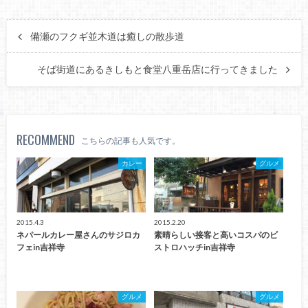
備瀬のフクギ並木道は癒しの散歩道
そば街道にあるきしもと食堂八重岳店に行ってきました
RECOMMEND
こちらの記事も人気です。
カレー
グルメ
2015.4.3
2015.2.20
ネパールカレー屋さんのサジロカ
素晴らしい接客と高いコスパのビ
フェin吉祥寺
ストロハッチin吉祥寺
グルメ
グルメ