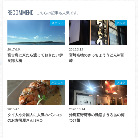
RECOMMEND
こちらの記事も人気です。
スポット
グルメ
2017.6.9
2015.3.15
宮古島に来たら渡っておきたい伊
宮崎名物のきっちょううどんin宮
良部大橋
崎
バンコク
ブログ
2016.4.1
2020.10.14
タイ人や外国人に人気のバンコク
沖縄宜野湾市の麺恋まうろあの梅
のお寿司屋さんISAO
つけ麺