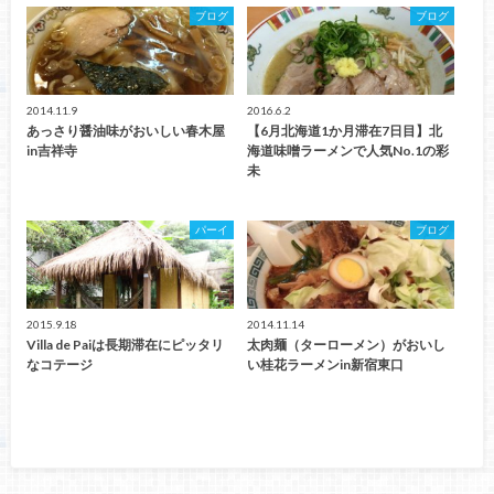
ブログ
ブログ
2014.11.9
2016.6.2
あっさり醤油味がおいしい春木屋
【6月北海道1か月滞在7日目】北
in吉祥寺
海道味噌ラーメンで人気No.1の彩
未
パーイ
ブログ
2015.9.18
2014.11.14
Villa de Paiは長期滞在にピッタリ
太肉麺（ターローメン）がおいし
なコテージ
い桂花ラーメンin新宿東口