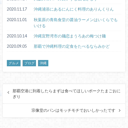
2020.11.17
沖縄浦添にあるにんにく料理のありんくりん
2020.11.01
秋葉原の青島食堂の醤油ラーメンはいくらでも
いける
2020.10.14
沖縄宜野湾市の麺恋まうろあの梅つけ麺
2020.09.05
那覇で沖縄料理の定食をたべるならみかど
グルメ
ブログ
沖縄
那覇空港に到着したらまずは食べてほしいポークたまごおに
ぎり
宗像堂のパンはモッチモチでおいしかったです