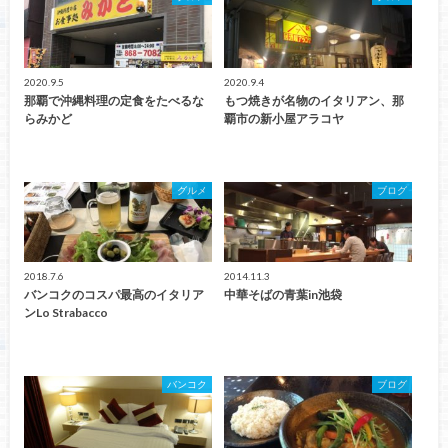
2020.9.5
2020.9.4
那覇で沖縄料理の定食をたべるな
もつ焼きが名物のイタリアン、那
らみかど
覇市の新小屋アラコヤ
グルメ
ブログ
2018.7.6
2014.11.3
バンコクのコスパ最高のイタリア
中華そばの青葉in池袋
ンLo Strabacco
バンコク
ブログ