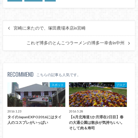
宮崎に来たので、塚田農場本店in宮崎
これぞ博多のとんこつラーメンの博多一幸舎in中州
RECOMMEND
こちらの記事も人気です。
スポット
ブログ
2016.1.23
2016.5.28
タイのJapanEXPO2016にはタイ
【6月北海道1か月滞在2日目】春
人のコスプレがいっぱい
の大通公園は散歩が気持ちいい。
そして肉＆寿司