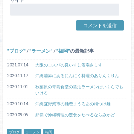
ブログ
/
ラーメン
/
福岡
の最新記事
2021.07.14
大阪のコスパの良いすし酒場さしす
2020.11.17
沖縄浦添にあるにんにく料理のありんくりん
2020.11.01
秋葉原の青島食堂の醤油ラーメンはいくらでも
いける
2020.10.14
沖縄宜野湾市の麺恋まうろあの梅つけ麺
2020.09.05
那覇で沖縄料理の定食をたべるならみかど
ブログ
ラーメン
福岡