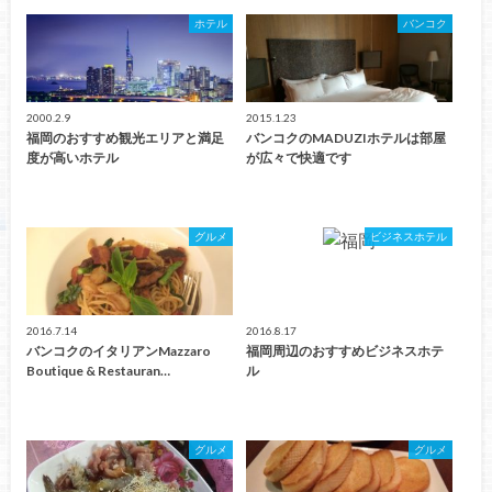
ホテル
バンコク
2000.2.9
2015.1.23
福岡のおすすめ観光エリアと満足
バンコクのMADUZIホテルは部屋
度が高いホテル
が広々で快適です
グルメ
ビジネスホテル
2016.7.14
2016.8.17
バンコクのイタリアンMazzaro
福岡周辺のおすすめビジネスホテ
Boutique & Restauran…
ル
グルメ
グルメ