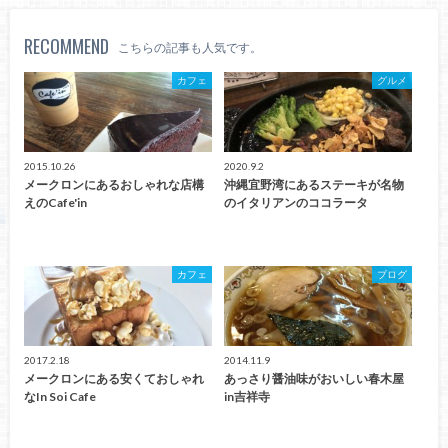
RECOMMEND
こちらの記事も人気です。
カフェ
グルメ
2015.10.26
2020.9.2
メークロンにあるおしゃれな店構
沖縄宜野湾にあるステーキが名物
えのCafe'in
のイタリアンのココラータ
カフェ
ブログ
2017.2.18
2014.11.9
メークロンにある安くておしゃれ
あっさり醤油味がおいしい春木屋
なIn Soi Cafe
in吉祥寺