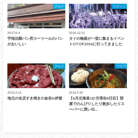
グルメ
スポット
2017.6.4
2016.12.21
宇地泊製パン所スーリールのパン
タイの物産が一堂に集まるイベン
がおいしい
トOTOP2016に行ってきました
グルメ
ブログ
2013.2.15
2016.5.30
地元の名店すき焼きの金谷in伊賀
【6月北海道1か月滞在4日目】部
屋でのんびりしたり散歩したりス
ーパーに買い出…