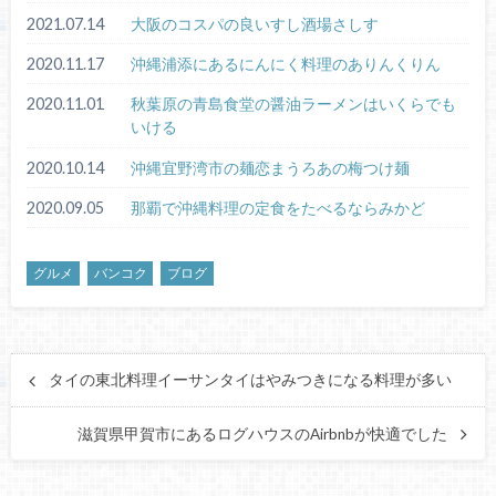
2021.07.14
大阪のコスパの良いすし酒場さしす
2020.11.17
沖縄浦添にあるにんにく料理のありんくりん
2020.11.01
秋葉原の青島食堂の醤油ラーメンはいくらでも
いける
2020.10.14
沖縄宜野湾市の麺恋まうろあの梅つけ麺
2020.09.05
那覇で沖縄料理の定食をたべるならみかど
グルメ
バンコク
ブログ
タイの東北料理イーサンタイはやみつきになる料理が多い
滋賀県甲賀市にあるログハウスのAirbnbが快適でした