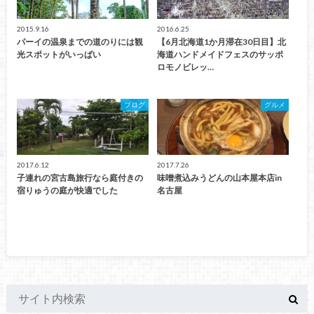
2015.9.16
2016.6.25
パーイの温泉までの道のりには観
【6月北海道1か月滞在30日目】北
光スポットがいっぱい
海道ハンドメイドフェスのサッポ
ロモノビレッ…
ブログ
グルメ
2017.6.12
2017.7.26
子連れの宮古島旅行なら庭付きの
味噌煮込みうどんの山本屋本店in
宿りゅうの庭が快適でした
名古屋