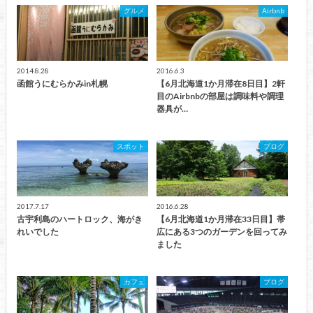
グルメ
Airbnb
2014.8.28
2016.6.3
函館うにむらかみin札幌
【6月北海道1か月滞在8日目】2軒
目のAirbnbの部屋は調味料や調理
器具が…
スポット
ブログ
2017.7.17
2016.6.28
古宇利島のハートロック、海がき
【6月北海道1か月滞在33日目】帯
れいでした
広にある3つのガーデンを回ってみ
ました
カフェ
ブログ