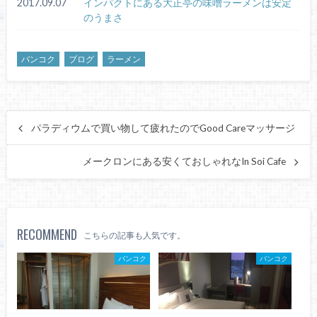
2017.09.07
インパクトにある大正亭の味噌ラーメンは安定
のうまさ
バンコク
ブログ
ラーメン
パラディウムで買い物して疲れたのでGood Careマッサージ
メークロンにある安くておしゃれなIn Soi Cafe
RECOMMEND
こちらの記事も人気です。
バンコク
バンコク