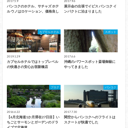
2017.5.9
2017.9.6
バンコクのホテル、サチャズ ホテ
展示会の出張でイビス バンコク イ
ル ウノはロケーション、価格良し
ンパクトに泊まりました
カプセルホテル
スポット
2019.1.29
2017.6.6
カプセルホテルではトップレベル
沖縄のパワースポット斎場御嶽に
の快適さの安心お宿新橋店
やってきました
ブログ
バンコク
2016.6.22
2017.7.30
【6月北海道1か月滞在27日目】い
関空からバンコクへのフライトは
ちごとサーモンとガーデンのドラ
スクートが快適でした
イブで北海道…