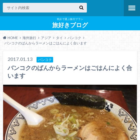
気分で選ぶ旅行プラン
旅好きブログ
HOME
海外旅行
アジア
タイ
バンコク
バンコクのばんからラーメンはごはんによく合います
2017.01.13
バンコク
バンコクのばんからラーメンはごはんによく合
います