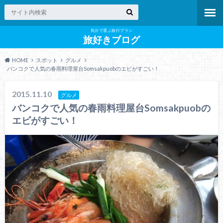
気分で選ぶ旅行プラン
旅好きブログ
HOME
スポット
グルメ
バンコクで人気の春雨料理屋台Somsakpuobのエビがすごい！
2015.11.10
グルメ
バンコクで人気の春雨料理屋台Somsakpuobの
エビがすごい！