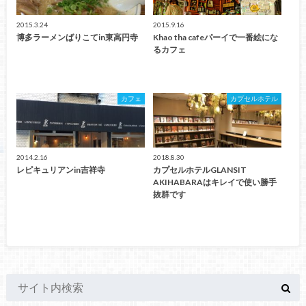
2015.3.24
2015.9.16
博多ラーメンばりこてin東高円寺
Khao tha cafeパーイで一番絵にな
るカフェ
カフェ
カプセルホテル
2014.2.16
2018.8.30
レピキュリアンin吉祥寺
カプセルホテルGLANSIT
AKIHABARAはキレイで使い勝手
抜群です