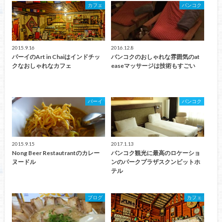
カフェ
バンコク
2015.9.16
2016.12.8
パーイのArt in Chaiはインドチッ
バンコクのおしゃれな雰囲気のat
クなおしゃれなカフェ
easeマッサージは技術もすごい
パーイ
バンコク
2015.9.15
2017.1.13
Nong Beer Restautrantのカレー
バンコク観光に最高のロケーショ
ヌードル
ンのパークプラザスクンビットホ
テル
ブログ
カフェ