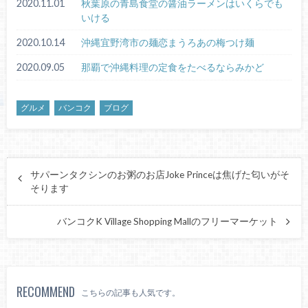
2020.11.01
秋葉原の青島食堂の醤油ラーメンはいくらでも
いける
2020.10.14
沖縄宜野湾市の麺恋まうろあの梅つけ麺
2020.09.05
那覇で沖縄料理の定食をたべるならみかど
グルメ
バンコク
ブログ
サパーンタクシンのお粥のお店Joke Princeは焦げた匂いがそ
そります
バンコクK Village Shopping Mallのフリーマーケット
RECOMMEND
こちらの記事も人気です。