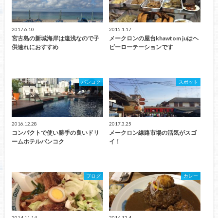
2017.6.10
2015.1.17
宮古島の新城海岸は遠浅なので子
メークロンの屋台khawtom juはヘ
供連れにおすすめ
ビーローテーションです
バンコク
スポット
2016.12.28
2017.3.25
コンパクトで使い勝手の良いドリ
メークロン線路市場の活気がスゴ
ームホテルバンコク
イ！
ブログ
カレー
2014.11.14
2014.12.4