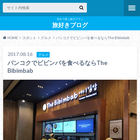
気分で選ぶ旅行プラン
旅好きブログ
HOME
スポット
グルメ
バンコクでビビンバを食べるならThe Bibimbab
2017.08.16
グルメ
バンコクでビビンバを食べるならThe
Bibimbab