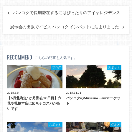
バンコクで長期滞在するにはぴったりのアイヤレジデンス
展示会の出張でイビス バンコク インパクトに泊まりました
RECOMMEND
こちらの記事も人気です。
ブログ
スポット
2016.6.5
2015.11.21
【6月北海道1か月滞在10日目】六
バンコクのMuseum Siamマーケッ
花亭札幌本店はめちゃコスパが高
ト
いです
スポット
グルメ