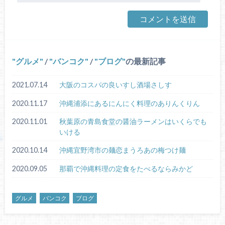
グルメ
/
バンコク
/
ブログ
の最新記事
2021.07.14
大阪のコスパの良いすし酒場さしす
2020.11.17
沖縄浦添にあるにんにく料理のありんくりん
2020.11.01
秋葉原の青島食堂の醤油ラーメンはいくらでも
いける
2020.10.14
沖縄宜野湾市の麺恋まうろあの梅つけ麺
2020.09.05
那覇で沖縄料理の定食をたべるならみかど
グルメ
バンコク
ブログ