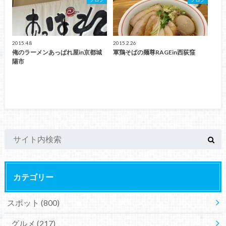
2015.4.8
2015.2.26
俺のラーメンあっぱれ屋in京都城
軍鶏そばの麺尊RAGEin西荻窪
陽市
カテゴリー
スポット
(800)
グルメ
(217)