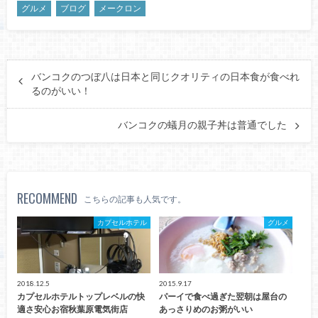
グルメ
ブログ
メークロン
バンコクのつぼ八は日本と同じクオリティの日本食が食べれ
るのがいい！
バンコクの蟻月の親子丼は普通でした
RECOMMEND
こちらの記事も人気です。
カプセルホテル
グルメ
2018.12.5
2015.9.17
カプセルホテルトップレベルの快
パーイで食べ過ぎた翌朝は屋台の
適さ安心お宿秋葉原電気街店
あっさりめのお粥がいい