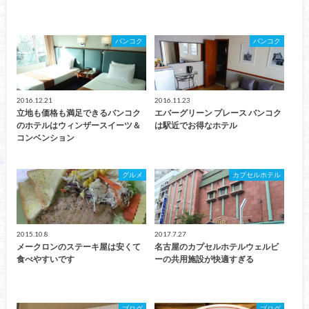
バンコク
バンコク
2016.12.21
2016.11.23
立地も価格も満足できるバンコク
エバーグリーン プレース バンコク
のホテルはウィンザースイーツ＆
は駅近でお得なホテル
コンベンション
グルメ
カプセルホテル
2015.10.8
2017.7.27
メークロンのステーキ屋は安くて
名古屋のカプセルホテルウェルビ
食べやすいです
ーの共用施設が快適すぎる
ブログ
ブログ